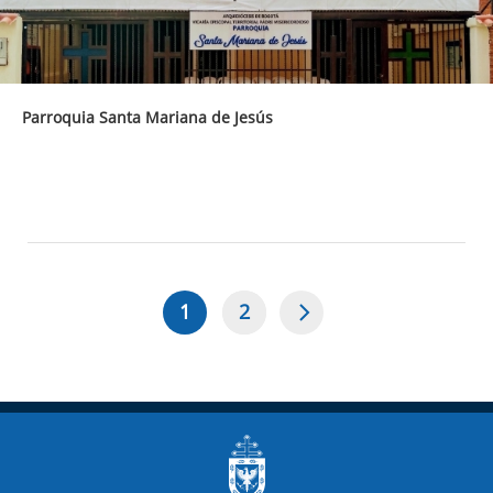
Parroquia Santa Mariana de Jesús
1
2
Página
Page
Paginación
actual