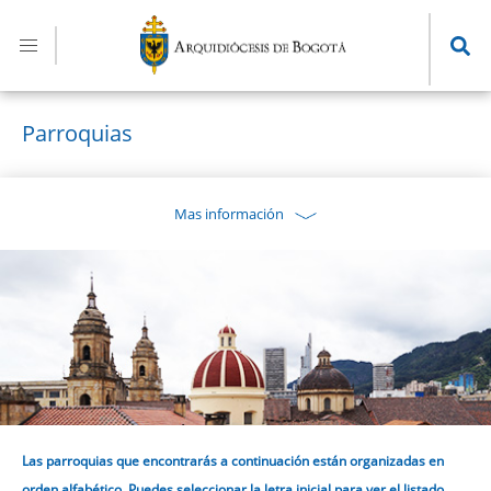
Pasar
al
contenido
principal
Parroquias
Mas información
Las parroquias que encontrarás a continuación están organizadas en
orden alfabético. Puedes seleccionar la letra inicial para ver el listado