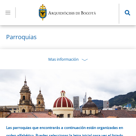
Pasar
al
contenido
principal
Parroquias
Mas información
Las parroquias que encontrarás a continuación están organizadas en
orden alfabético. Puedes seleccionar la letra inicial para ver el listado