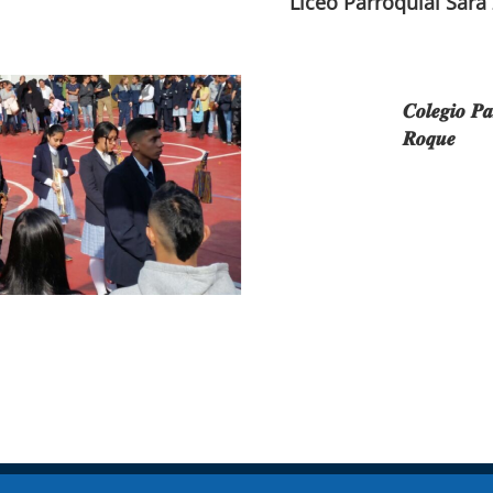
Liceo Parroquial Sara
𝑪𝒐𝒍𝒆𝒈𝒊𝒐 𝑷𝒂
𝑹𝒐𝒒𝒖𝒆