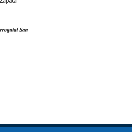
 Zapata
𝒓𝒓𝒐𝒒𝒖𝒊𝒂𝒍 𝑺𝒂𝒏