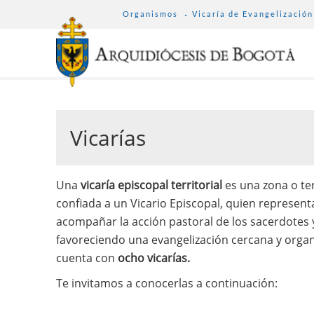
SUB
Pasar
Organismos
Vicaría de Evangelización
MENU
al
ARCHDIOCESE
contenido
principal
Vicarías
Una
vicaría episcopal territorial
es una zona o ter
confiada a un Vicario Episcopal, quien represent
acompañar la acción pastoral de los sacerdotes
favoreciendo una evangelización cercana y organ
cuenta con
ocho vicarías.
Te invitamos a conocerlas a continuación: