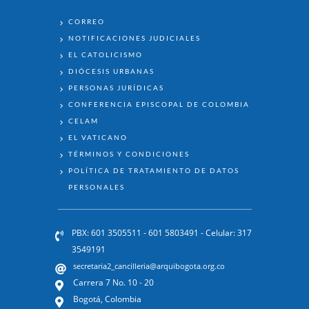
ENLACES
CORREO
NOTIFICACIONES JUDICIALES
EL CATOLICISMO
DIÓCESIS URBANAS
PERSONAS JURÍDICAS
CONFERENCIA EPISCOPAL DE COLOMBIA
CELAM
EL VATICANO
TÉRMINOS Y CONDICIONES
POLÍTICA DE TRATAMIENTO DE DATOS
PERSONALES
PBX: 601 3505511 - 601 5803491 - Celular: 317
3549191
secretaria2_cancilleria@arquibogota.org.co
Carrera 7 No. 10 - 20
Bogotá, Colombia